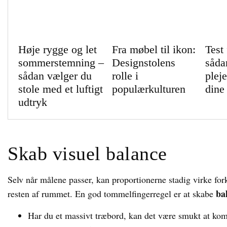
Høje rygge og let
Fra møbel til ikon:
Test 
sommerstemning –
Designstolens
såda
sådan vælger du
rolle i
plej
stole med et luftigt
populærkulturen
dine 
udtryk
Skab visuel balance
Selv når målene passer, kan proportionerne stadig virke fo
ba
resten af rummet. En god tommelfingerregel er at skabe
Har du et massivt træbord, kan det være smukt at komb