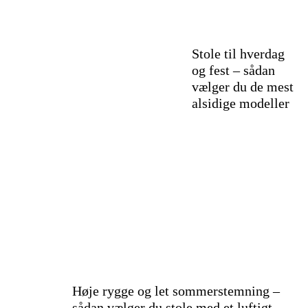
Stole til hverdag
og fest – sådan
vælger du de mest
alsidige modeller
Høje rygge og let sommerstemning –
sådan vælger du stole med et luftigt