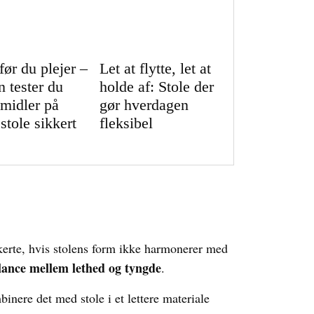
før du plejer –
Let at flytte, let at
n tester du
holde af: Stole der
emidler på
gør hverdagen
stole sikkert
fleksibel
rkerte, hvis stolens form ikke harmonerer med
lance mellem lethed og tyngde
.
inere det med stole i et lettere materiale