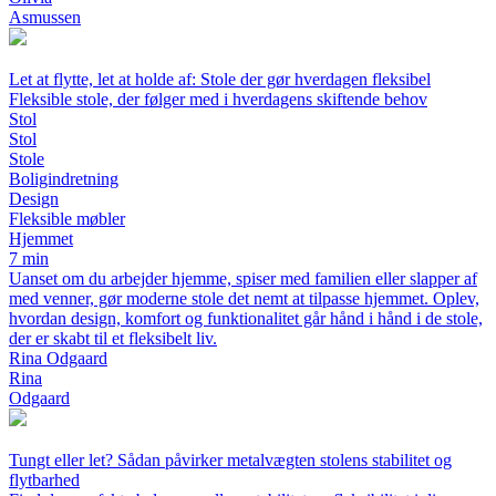
Asmussen
Let at flytte, let at holde af: Stole der gør hverdagen fleksibel
Fleksible stole, der følger med i hverdagens skiftende behov
Stol
Stol
Stole
Boligindretning
Design
Fleksible møbler
Hjemmet
7 min
Uanset om du arbejder hjemme, spiser med familien eller slapper af
med venner, gør moderne stole det nemt at tilpasse hjemmet. Oplev,
hvordan design, komfort og funktionalitet går hånd i hånd i de stole,
der er skabt til et fleksibelt liv.
Rina Odgaard
Rina
Odgaard
Tungt eller let? Sådan påvirker metalvægten stolens stabilitet og
flytbarhed