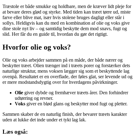
Træstole er både smukke og holdbare, men de kræver lidt pleje for
at bevare deres glød og styrke. Med tiden kan træet tørre ud, miste
farve eller blive mat, især hvis stolene bruges dagligt eller står i
sollys. Heldigvis kan du med en kombination af olie og voks give
dine stole nyt liv – og samtidig beskytte dem mod snavs, fugt og
slid. Her får du en guide til, hvordan du gør det rigtigt.
Hvorfor olie og voks?
Olie og voks arbejder sammen på en måde, der både nærer og
beskytter træet. Olien trænger ind i træets porer og forstærker dets
naturlige struktur, mens voksen lægger sig som et beskyttende lag
ovenpå. Resultatet er en overflade, der føles glat, ser levende ud og
er mere modstandsdygtig over for hverdagens påvirkninger.
Olie
giver dybde og fremhæver træets årer. Den forhindrer
udtørring og revner.
Voks
giver en blød glans og beskytter mod fugt og pletter.
Sammen skaber de en naturlig finish, der bevarer træets karakter
uden at lukke det inde under et tykt lag lak.
Læs også: