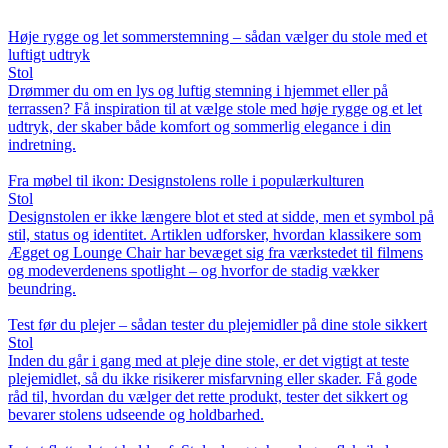
Høje rygge og let sommerstemning – sådan vælger du stole med et
luftigt udtryk
Stol
Drømmer du om en lys og luftig stemning i hjemmet eller på
terrassen? Få inspiration til at vælge stole med høje rygge og et let
udtryk, der skaber både komfort og sommerlig elegance i din
indretning.
Fra møbel til ikon: Designstolens rolle i populærkulturen
Stol
Designstolen er ikke længere blot et sted at sidde, men et symbol på
stil, status og identitet. Artiklen udforsker, hvordan klassikere som
Ægget og Lounge Chair har bevæget sig fra værkstedet til filmens
og modeverdenens spotlight – og hvorfor de stadig vækker
beundring.
Test før du plejer – sådan tester du plejemidler på dine stole sikkert
Stol
Inden du går i gang med at pleje dine stole, er det vigtigt at teste
plejemidlet, så du ikke risikerer misfarvning eller skader. Få gode
råd til, hvordan du vælger det rette produkt, tester det sikkert og
bevarer stolens udseende og holdbarhed.