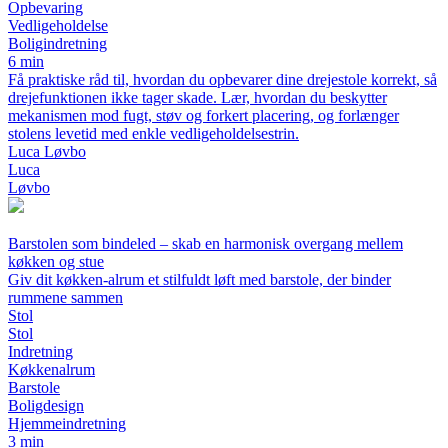
Opbevaring
Vedligeholdelse
Boligindretning
6 min
Få praktiske råd til, hvordan du opbevarer dine drejestole korrekt, så
drejefunktionen ikke tager skade. Lær, hvordan du beskytter
mekanismen mod fugt, støv og forkert placering, og forlænger
stolens levetid med enkle vedligeholdelsestrin.
Luca Løvbo
Luca
Løvbo
Barstolen som bindeled – skab en harmonisk overgang mellem
køkken og stue
Giv dit køkken-alrum et stilfuldt løft med barstole, der binder
rummene sammen
Stol
Stol
Indretning
Køkkenalrum
Barstole
Boligdesign
Hjemmeindretning
3 min