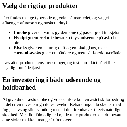
Vælg de rigtige produkter
Der findes mange typer olie og voks på markedet, og valget
afhænger af træsort og ønsket udtryk.
Linolie
giver en varm, gylden tone og passer godt til egetræ.
Hvidpigmenteret olie
bevarer et lyst udseende på ask eller
birk.
Bivoks
giver en naturlig duft og en blød glans, mens
carnaubavoks
giver en hårdere og mere slidstærk overflade.
Læs altid producentens anvisninger, og test produktet på et lille,
usynligt område først.
En investering i både udseende og
holdbarhed
At give dine træstole olie og voks er ikke kun en æstetisk forbedring
– det er en investering i deres levetid. Behandlingen beskytter mod
fugt, snavs og slid, samtidig med at den fremhæver træets naturlige
skønhed. Med lidt tålmodighed og de rette produkter kan du bevare
dine stole smukke i mange år fremover.