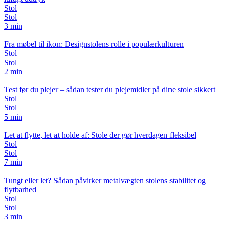
Stol
Stol
3 min
Fra møbel til ikon: Designstolens rolle i populærkulturen
Stol
Stol
2 min
Test før du plejer – sådan tester du plejemidler på dine stole sikkert
Stol
Stol
5 min
Let at flytte, let at holde af: Stole der gør hverdagen fleksibel
Stol
Stol
7 min
Tungt eller let? Sådan påvirker metalvægten stolens stabilitet og
flytbarhed
Stol
Stol
3 min