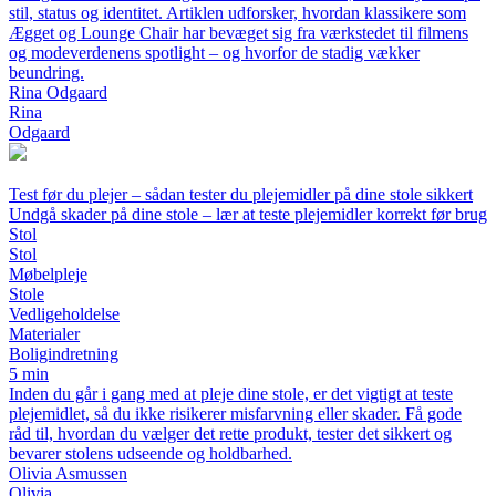
stil, status og identitet. Artiklen udforsker, hvordan klassikere som
Ægget og Lounge Chair har bevæget sig fra værkstedet til filmens
og modeverdenens spotlight – og hvorfor de stadig vækker
beundring.
Rina Odgaard
Rina
Odgaard
Test før du plejer – sådan tester du plejemidler på dine stole sikkert
Undgå skader på dine stole – lær at teste plejemidler korrekt før brug
Stol
Stol
Møbelpleje
Stole
Vedligeholdelse
Materialer
Boligindretning
5 min
Inden du går i gang med at pleje dine stole, er det vigtigt at teste
plejemidlet, så du ikke risikerer misfarvning eller skader. Få gode
råd til, hvordan du vælger det rette produkt, tester det sikkert og
bevarer stolens udseende og holdbarhed.
Olivia Asmussen
Olivia