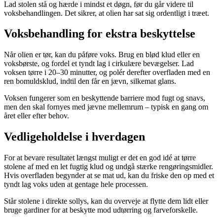
Lad stolen stå og hærde i mindst et døgn, før du går videre til
voksbehandlingen. Det sikrer, at olien har sat sig ordentligt i træet.
Voksbehandling for ekstra beskyttelse
Når olien er tør, kan du påføre voks. Brug en blød klud eller en
voksbørste, og fordel et tyndt lag i cirkulære bevægelser. Lad
voksen tørre i 20–30 minutter, og polér derefter overfladen med en
ren bomuldsklud, indtil den får en jævn, silkemat glans.
Voksen fungerer som en beskyttende barriere mod fugt og snavs,
men den skal fornyes med jævne mellemrum – typisk en gang om
året eller efter behov.
Vedligeholdelse i hverdagen
For at bevare resultatet længst muligt er det en god idé at tørre
stolene af med en let fugtig klud og undgå stærke rengøringsmidler.
Hvis overfladen begynder at se mat ud, kan du friske den op med et
tyndt lag voks uden at gentage hele processen.
Står stolene i direkte sollys, kan du overveje at flytte dem lidt eller
bruge gardiner for at beskytte mod udtørring og farveforskelle.