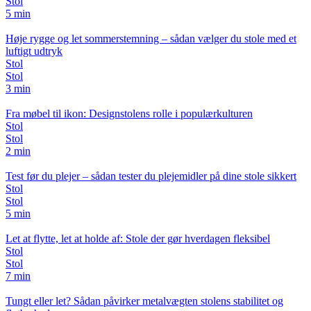
Stol
5 min
Høje rygge og let sommerstemning – sådan vælger du stole med et
luftigt udtryk
Stol
Stol
3 min
Fra møbel til ikon: Designstolens rolle i populærkulturen
Stol
Stol
2 min
Test før du plejer – sådan tester du plejemidler på dine stole sikkert
Stol
Stol
5 min
Let at flytte, let at holde af: Stole der gør hverdagen fleksibel
Stol
Stol
7 min
Tungt eller let? Sådan påvirker metalvægten stolens stabilitet og