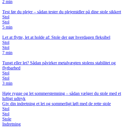
2 min
Test før du plejer – sådan tester du plejemidler på dine stole sikkert
Stol
Stol
5 min
Let at flytte, let at holde af: Stole der gør hverdagen fleksibel
Stol
Stol
7 min
Tungt eller let? Sådan påvirker metalvægten stolens stabilitet og
flytbarhed
Stol
Stol
3 min
Høje rygge og let sommerstemning – sådan vælger du stole med et
luftigt udtryk
Giv din indretning et let og sommerligt løft med de rette stole
Stol
Stol
Stole
Indretning