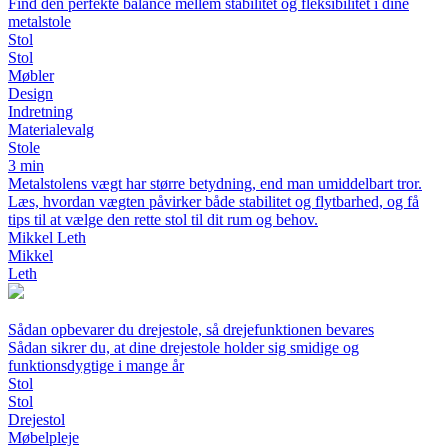
Find den perfekte balance mellem stabilitet og fleksibilitet i dine
metalstole
Stol
Stol
Møbler
Design
Indretning
Materialevalg
Stole
3 min
Metalstolens vægt har større betydning, end man umiddelbart tror.
Læs, hvordan vægten påvirker både stabilitet og flytbarhed, og få
tips til at vælge den rette stol til dit rum og behov.
Mikkel Leth
Mikkel
Leth
Sådan opbevarer du drejestole, så drejefunktionen bevares
Sådan sikrer du, at dine drejestole holder sig smidige og
funktionsdygtige i mange år
Stol
Stol
Drejestol
Møbelpleje