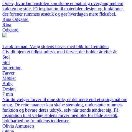
Oplev, hvordan barstolen kan skabe en naturlig overgang mellem
køkken og stue. Få inspiration til materialer, design og funktioner,
der forener rummets æstetik og gør hverdagen mere fleksibel.
Rina Odgaard
Rina
Odgaard
Tænk fremad: Vælg stolens farver med blik for fremtiden
Giv dit hjem et tidløst udtryk med farver, der holder år efter år
Stol
Stol
Indretning
Farver
Møbler
Bolig
Design
7 min
Når du vælger farver til dine stole, er det mere end et spørgsmål om
smag. De rette nuancer kan skabe stemning, understøtte rummets
funktion og bevare deres udtryk, selv når trends ændrer sig. Få
inspiration til at vælge stolens farver med blik for både æstetik,
holdbarhed og fremtidens tendenser.
Olivia Asmussen
Olivia