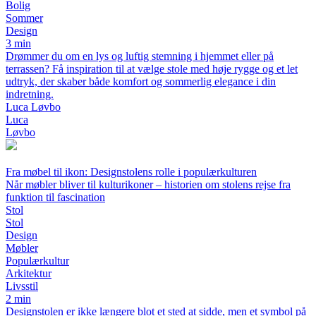
Bolig
Sommer
Design
3 min
Drømmer du om en lys og luftig stemning i hjemmet eller på
terrassen? Få inspiration til at vælge stole med høje rygge og et let
udtryk, der skaber både komfort og sommerlig elegance i din
indretning.
Luca Løvbo
Luca
Løvbo
Fra møbel til ikon: Designstolens rolle i populærkulturen
Når møbler bliver til kulturikoner – historien om stolens rejse fra
funktion til fascination
Stol
Stol
Design
Møbler
Populærkultur
Arkitektur
Livsstil
2 min
Designstolen er ikke længere blot et sted at sidde, men et symbol på