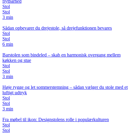
flytbarhed
Stol
Stol
3 min
Sådan opbevarer du drejestole, så drejefunktionen bevares
Stol
Stol
6 min
Barstolen som bindeled – skab en harmonisk overgang mellem
køkken og stue
Stol
Stol
3 min
Høje rygge og let sommerstemning – sådan vælger du stole med et
luftigt udtryk
Stol
Stol
3 min
Fra møbel til ikon: Designstolens rolle i populærkulturen
Stol
Stol