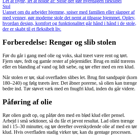
Let at flytte, let at holde af: Stole der gør hverdagen fleksibel
Stol
Uanset om du arbejder hjemme, spiser med familien eller slapper af
med venner, gør moderne stole det nemt at tilpasse hjemmet. Oplev,
hvordan design, komfort og funktionalitet går hånd i hånd i de stole,
der er skabt til et fleksibelt liv.
Forberedelse: Rengør og slib stolen
Før du går i gang med olie og voks, skal træet være rent og tørt.
Fjern støv, fedt og gamle rester af plejemidler. Brug en mild trærens
eller en blanding af vand og lidt sæbe, og tør efter med en ren klud.
Når stolen er tør, skal overfladen slibes let. Brug fint sandpapir (korn
180–240) og følg træets årer. Det åbner porerne, så olien kan trænge
bedre ind. Tør støvet væk med en fnugfri klud, inden du går videre.
Påføring af olie
Rør olien godt op, og påfør den med en blød klud eller pensel.
Arbejd i små sektioner, så du får et jævnt resultat. Lad olien trænge
ind i 15–30 minutter, og tør derefter overskydende olie af med en tør
klud. Hvis overfladen stadig virker tør, kan du gentage processen.