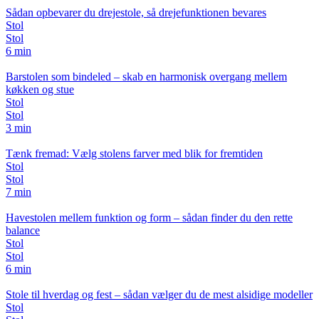
Sådan opbevarer du drejestole, så drejefunktionen bevares
Stol
Stol
6 min
Barstolen som bindeled – skab en harmonisk overgang mellem
køkken og stue
Stol
Stol
3 min
Tænk fremad: Vælg stolens farver med blik for fremtiden
Stol
Stol
7 min
Havestolen mellem funktion og form – sådan finder du den rette
balance
Stol
Stol
6 min
Stole til hverdag og fest – sådan vælger du de mest alsidige modeller
Stol