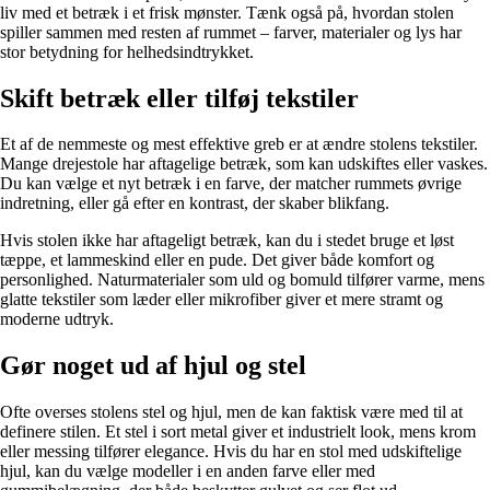
liv med et betræk i et frisk mønster. Tænk også på, hvordan stolen
spiller sammen med resten af rummet – farver, materialer og lys har
stor betydning for helhedsindtrykket.
Skift betræk eller tilføj tekstiler
Et af de nemmeste og mest effektive greb er at ændre stolens tekstiler.
Mange drejestole har aftagelige betræk, som kan udskiftes eller vaskes.
Du kan vælge et nyt betræk i en farve, der matcher rummets øvrige
indretning, eller gå efter en kontrast, der skaber blikfang.
Hvis stolen ikke har aftageligt betræk, kan du i stedet bruge et løst
tæppe, et lammeskind eller en pude. Det giver både komfort og
personlighed. Naturmaterialer som uld og bomuld tilfører varme, mens
glatte tekstiler som læder eller mikrofiber giver et mere stramt og
moderne udtryk.
Gør noget ud af hjul og stel
Ofte overses stolens stel og hjul, men de kan faktisk være med til at
definere stilen. Et stel i sort metal giver et industrielt look, mens krom
eller messing tilfører elegance. Hvis du har en stol med udskiftelige
hjul, kan du vælge modeller i en anden farve eller med