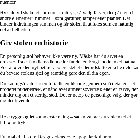
nuancer.
Hvis du vil skabe et harmonisk udtryk, så vælg farver, der går igen i
andre elementer i rummet – som gardiner, lamper eller planter. Det
binder indretningen sammen og får stolen til at føles som en naturlig
del af helheden.
Giv stolen en historie
En personlig stol behøver ikke være ny. Måske har du arvet en
drejestol fra et familiemedlem eller fundet en brugt model med patina.
Ved at give den nyt betræk, polere stellet eller udskifte enkelte dele kan
du bevare stolens sjæl og samtidig gøre den til din egen.
Du kan også lade stolen fortælle en historie gennem små detaljer – et
broderet pudebetræk, et håndlavet armlænsovertræk eller en farve, der
minder dig om et særligt sted. Det er netop de personlige valg, der gør
møbler levende.
Høje rygge og let sommerstemning – sådan vælger du stole med et
luftigt udtryk
Fra møbel til ikon: Designstolens rolle i populærkulturen