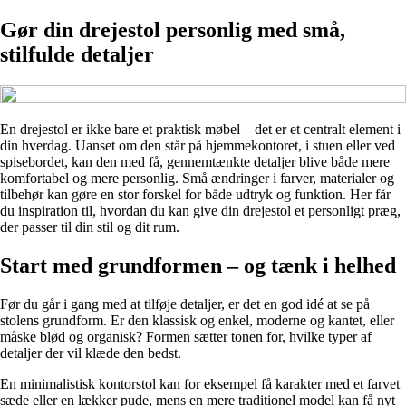
Gør din drejestol personlig med små,
stilfulde detaljer
En drejestol er ikke bare et praktisk møbel – det er et centralt element i
din hverdag. Uanset om den står på hjemmekontoret, i stuen eller ved
spisebordet, kan den med få, gennemtænkte detaljer blive både mere
komfortabel og mere personlig. Små ændringer i farver, materialer og
tilbehør kan gøre en stor forskel for både udtryk og funktion. Her får
du inspiration til, hvordan du kan give din drejestol et personligt præg,
der passer til din stil og dit rum.
Start med grundformen – og tænk i helhed
Før du går i gang med at tilføje detaljer, er det en god idé at se på
stolens grundform. Er den klassisk og enkel, moderne og kantet, eller
måske blød og organisk? Formen sætter tonen for, hvilke typer af
detaljer der vil klæde den bedst.
En minimalistisk kontorstol kan for eksempel få karakter med et farvet
sæde eller en lækker pude, mens en mere traditionel model kan få nyt