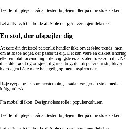
Test før du plejer – sådan tester du plejemidler på dine stole sikkert
Let at flytte, let at holde af: Stole der gør hverdagen fleksibel
En stol, der afspejler dig
At gøre din drejestol personlig handler ikke om at følge trends, men
om at skabe noget, der passer til dig. Det kan være en diskret ændring
eller en total forvandling – det vigtigste er, at stolen føles som din. Når
du sidder godt og omgiver dig med ting, der afspejler din stil, bliver
hverdagen både mere behagelig og mere inspirerende.
Høje rygge og let sommerstemning – sådan vælger du stole med et
luftigt udtryk
Fra møbel til ikon: Designstolens rolle i populærkulturen
Test før du plejer – sådan tester du plejemidler på dine stole sikkert
Let at flytte, let at holde af: Stole der gør hverdagen fleksibel