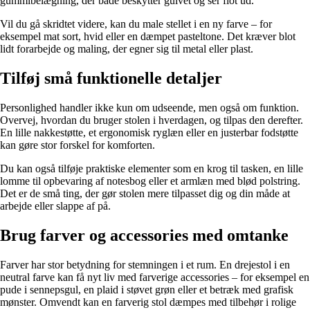
gummibelægning, der både beskytter gulvet og ser flot ud.
Vil du gå skridtet videre, kan du male stellet i en ny farve – for
eksempel mat sort, hvid eller en dæmpet pasteltone. Det kræver blot
lidt forarbejde og maling, der egner sig til metal eller plast.
Tilføj små funktionelle detaljer
Personlighed handler ikke kun om udseende, men også om funktion.
Overvej, hvordan du bruger stolen i hverdagen, og tilpas den derefter.
En lille nakkestøtte, et ergonomisk ryglæn eller en justerbar fodstøtte
kan gøre stor forskel for komforten.
Du kan også tilføje praktiske elementer som en krog til tasken, en lille
lomme til opbevaring af notesbog eller et armlæn med blød polstring.
Det er de små ting, der gør stolen mere tilpasset dig og din måde at
arbejde eller slappe af på.
Brug farver og accessories med omtanke
Farver har stor betydning for stemningen i et rum. En drejestol i en
neutral farve kan få nyt liv med farverige accessories – for eksempel en
pude i sennepsgul, en plaid i støvet grøn eller et betræk med grafisk
mønster. Omvendt kan en farverig stol dæmpes med tilbehør i rolige